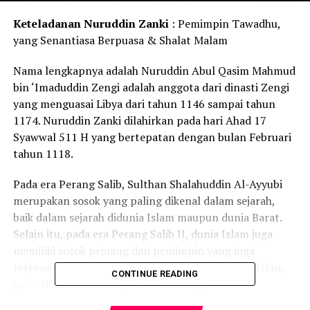
Keteladanan Nuruddin Zanki
: Pemimpin Tawadhu,
yang Senantiasa Berpuasa & Shalat Malam
Nama lengkapnya adalah Nuruddin Abul Qasim Mahmud
bin ‘Imaduddin Zengi adalah anggota dari dinasti Zengi
yang menguasai Libya dari tahun 1146 sampai tahun
1174. Nuruddin Zanki dilahirkan pada hari Ahad 17
Syawwal 511 H yang bertepatan dengan bulan Februari
tahun 1118.
Pada era Perang Salib, Sulthan Shalahuddin Al-Ayyubi
merupakan sosok yang paling dikenal dalam sejarah,
baik dalam sejarah didunia Islam maupun dunia Barat.
Selain itu, pada era Perang Salib II, dunia Islam juga
memiliki sosok pejuang dan pemimpin yang juga
terkenal dengan kehebatannya sebagai pembela Islam,
CONTINUE READING
yaitu Nuruddin Zanki (Nuruddin Zengi).