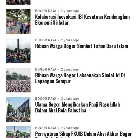
akar-akarnya, menghancurkan kekuasaan Rafidhah.
Menampakkan (menzahirkan) sunnah, membangun
BOGOR RAYA
2 years ago
Kolaborasi Inovokasi IBI Kesatuan Kembangkan
madrasah-madrasah di Halb, Hamsh, Damasqus dan
Ekonomi Sirkular
Ba’labak, juga membangun masjid-masjid Jami’ dan
pesantren hadits.
BOGOR RAYA
2 years ago
Ribuan Warga Bogor Sambut Tahun Baru Islam
RELATED TOPICS:
FEATURED
KISAH
UP NEXT
Kubus Megah Impian
BOGOR RAYA
2 years ago
Ribuan Warga Bogor Laksanakan Sholat Id Di
DON'T MISS
Lapangan Sempur
Lautan Ilmu Dari Madinah
BOGOR RAYA
2 years ago
Ulama Bogor Mengibarkan Panji Rasulullah
Dalam Aksi Bela Palestina
BOGOR RAYA
2 years ago
Pernyataan Sikap FKUIB Dalam Aksi Akbar Bogor