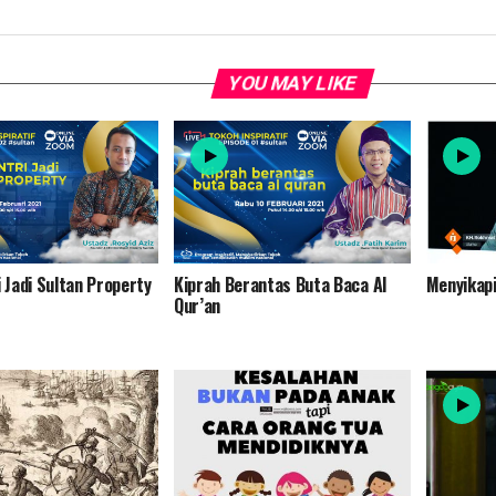
YOU MAY LIKE
i Jadi Sultan Property
Kiprah Berantas Buta Baca Al
Menyikap
Qur’an