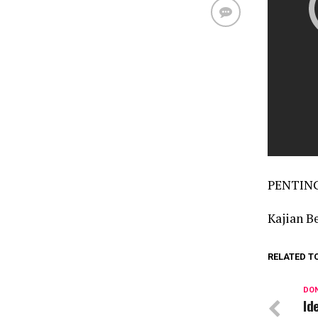
PENTIN
Kajian B
RELATED T
DON
Id