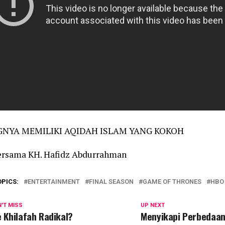
GNYA MEMILIKI AQIDAH ISLAM YANG KOKOH
ersama KH. Hafidz Abdurrahman
OPICS:
ENTERTAINMENT
FINAL SEASON
GAME OF THRONES
HBO
'T MISS
UP NEXT
e Khilafah Radikal?
Menyikapi Perbedaa