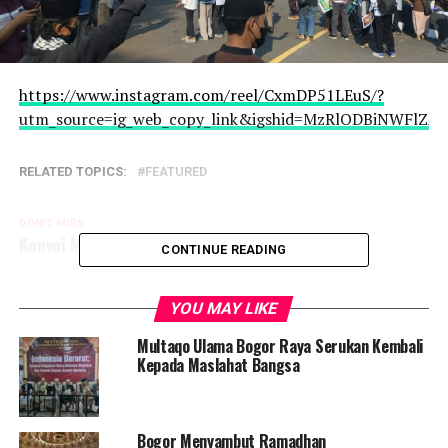
https://www.instagram.com/reel/CxmDP51LEuS/?
utm_source=ig_web_copy_link&igshid=MzRlODBiNWFlZA
RELATED TOPICS:
FEATURED
DON'T MISS
Konvoi Motor Aksi Simpatik Peduli Rempang
CONTINUE READING
YOU MAY LIKE
Multaqo Ulama Bogor Raya Serukan Kembali
Kepada Maslahat Bangsa
Bogor Menyambut Ramadhan