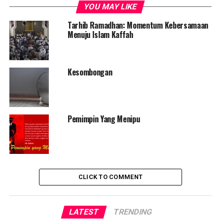
YOU MAY LIKE
masih banyak yang merasakan kesulitan ekonomi.
Sampai saat ini pun belum kelihatan jelas tanda-tanda
Tarhib Ramadhan: Momentum Kebersamaan
kebangkitan kembali ekonomi masyarakat.
Menuju Islam Kaffah
Di sisi lain, ada potensi “wabah” lain yang tak kalah
membahayakan. Di antaranya potensi wabah kesyirikan.
Kesombongan
Paling mutakhir adalah kasus kesyirikan dalam
peresmian proyek IKN dan ajang MotoGP di Mandalika.
Ironisnya, keduanya difasilitasi oleh Pemerintah. Lebih
ironis lagi, tak sedikit yang memandang ritual syirik
Pemimpin Yang Menipu
tersebut sebagai bagian dari kearifan lokal.
Potensi wabah lainnya adalah wabah moderasi agama
yang terus disuarakan oleh berbagai pihak. Moderasi
agama ini jelas berbahaya karena menciptakan bencana
CLICK TO COMMENT
bagi agama (Islam). Lahirlah sinkretisme agama dalam
balutan istilah
Islam Nusantara
. Muncullah toleransi
agama yang kebablasan seperti ritual doa bersama lintas
LATEST
TRENDING
agama, shalawatan di gereja, nikah beda agama, dll.