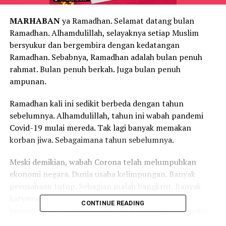
MARHABAN
ya Ramadhan. Selamat datang bulan
Ramadhan. Alhamdulillah, selayaknya setiap Muslim
bersyukur dan bergembira dengan kedatangan
Ramadhan. Sebabnya, Ramadhan adalah bulan penuh
rahmat. Bulan penuh berkah. Juga bulan penuh
ampunan.
Ramadhan kali ini sedikit berbeda dengan tahun
sebelumnya. Alhamdulillah, tahun ini wabah pandemi
Covid-19 mulai mereda. Tak lagi banyak memakan
korban jiwa. Sebagaimana tahun sebelumnya.
Meski demikian, wabah Corona telah melumpuhkan
ekonomi negara. Dunia usaha kelimpungan. Banyak
perusahaan tutup. Sebagian malah bangkrut. Banyak
karyawan dirumahkan. Tak sedikit di-PHK tanpa
CONTINUE READING
pesangon. Akibatnya, banyaknya pengangguran makin
tak terelakkan. Mereka, setidaknya dalam 1-2 tahun ini,