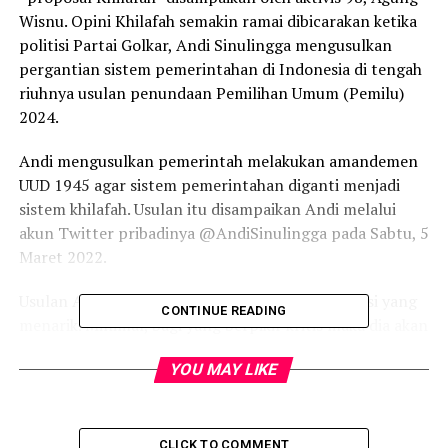
Wisnu. Opini Khilafah semakin ramai dibicarakan ketika
politisi Partai Golkar, Andi Sinulingga mengusulkan
pergantian sistem pemerintahan di Indonesia di tengah
riuhnya usulan penundaan Pemilihan Umum (Pemilu)
2024.
Andi mengusulkan pemerintah melakukan amandemen
UUD 1945 agar sistem pemerintahan diganti menjadi
sistem khilafah. Usulan itu disampaikan Andi melalui
akun Twitter pribadinya @AndiSinulingga pada Sabtu, 5
Maret 2022.
Usulan Andi tersebut tentu menjadi bahan diskusi yang
CONTINUE READING
menarik. Minimal, bagi yang berpikir kritis maka dia akan
berpikir memberikan solusi atas kebuntuan dan
YOU MAY LIKE
kecurangan-kecurangan yang semakin nampak jelas
akibat praktik sistem demokrasi. Jargon dari rakyat,
untuk rakyat dan demi rakyat hanyalah ilusi. Yang ada
adalah untuk kepentingan segelintir elit penguasa dan
CLICK TO COMMENT