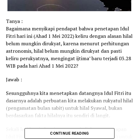
Tanya :
Bagaimana menyikapi pendapat bahwa penetapan Idul
Fitri hari ini (Ahad 1 Mei 2022) keliru dengan alasan hilal
belum mungkin dirukyat, karena menurut perhitungan
astronomis, hilal belum mungkin dirukyat dan pasti
keliru perukyatnya, mengingat ijtima’ baru terjadi 03.28
WIB pada hari Ahad 1 Mei 2022?
Jawab :
Sesungguhnya kita menetapkan datangnya Idul Fitri itu
dasarnya adalah perbuatan kita melakukan rukyatul hilal
(pengamatan bulan sabit) untuk hilal Syawal, bukan
berdasarkan fakta hilalnya itu sendiri di langit.
Sekali lagi kami ulangi, yang menjadi dasar penetapan
CONTINUE READING
Idul Fitri itu adalah perbuatan kita (af’aal al ‘ibad) untuk