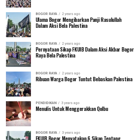
dan kerusakan yang ada pun bisa dihindari dan
dihilangkan.
BOGOR RAYA
2 years ago
Ulama Bogor Mengibarkan Panji Rasulullah
Dalam Aksi Bela Palestina
Sudah saatnya bersegera kembali kepada hukum Allah
secara Kaffah dan hukumilah semua perkara kehidupan
dengannya.
BOGOR RAYA
2 years ago
Pernyataan Sikap FKUIB Dalam Aksi Akbar Bogor
Wallahua’lam. []
Raya Bela Palestina
RELATED TOPICS:
FEATURED
BOGOR RAYA
2 years ago
Ribuan Warga Bogor Tuntut Bebaskan Palestina
UP NEXT
Pemilu Dalam Negara Khilafah
DON'T MISS
Kecurangan Pilpres
PENDIDIKAN
3 years ago
Menulis Untuk Menggerakkan Qolbu
BOGOR RAYA
3 years ago
FKUIB Bogor Menyatakan 6 Sikap Tentang