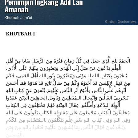
Pemimpin Ingkang Adil Lan
Amanah
Khutbah Jum’at
Gmbar: Gontornews
KHUTBAH I
الْحَمْدُ للهِ الَّذِي جَعَلَ فِي كُلِّ زَمَانٍ فَتْرَةً مِنَ الرُّسُلِ بَقَايَا مِنْ أَهْلِ
الْعِلْمِ يَدْعُونَ مَنْ ضَلَّ إِلَى الْهُدَى وَيَصْبِرُونَ مِنْهُمْ عَلَى الْأَذَى،
يُـحْيَونَ بِكِتَابِ اللهِ الـمَوْتَى وَيُبَصِّرُونَ بِنُورِ اللهِ أَهْلَ الْعَمَى، فَكَمْ
مِنْ قَتِيْلٍ لِإِبْلِيْسَ قَدْ أَحْيَوْهُ وَكَمْ مِنْ ضَالٍّ تَائِهٍ قَدْ هَدَوْهُ فَمَا أَحْسَنَ
أَثَرِهُم عَلَى النَّاسِ وَأَقْبَحَ أَثَرِ النَّاسِ عَلَيْهِمْ. يُنْفَوْنَ عَنْ كِتَابِ اللهِ
تَـحْرِيفَ الغَالِّينَ وَانْتِحَالَ الـمُبْطِلِينَ وَتَأْوِيْلَ الجَاهِلِينَ الَّذِيْنَ عَقَدُوا
أُلُوِيَّةَ البِدْعَةِ وَأَطْلَقُوا عِقَالَ الفِتْنَةِ فَهُمْ مَخْتَلِفُونَ فِي الكِتَابِ
مُخَالِفُونَ لِلْكِتَابِ مُجْمِعُونَ عَلَى مُفَارَقَةِ الكِتَابِ يَقُولُونَ عَلَى اللهِ
وَفِي اللهِ وَفِي كِتَابِ اللهِ بِغَيْرِ عِلْمٍ يَتَكَلَّمُونَ بِالـمُتَشَابِهِ مِنَ الكَلَامِ
وَيُـخْدِعُونَ جُهَّالَ النَّاسِ بِمَا يُشْبِهُونَ عَلَيْهِمْ فَنَعُوذُ بِاللهِ مِنْ فِتَنِ
الْمُضِلِّينَ،