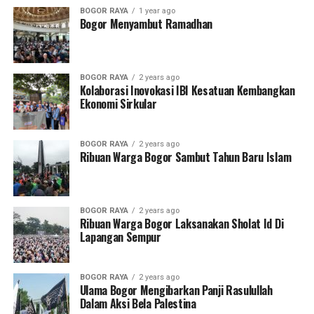
BOGOR RAYA
1 year ago
SWT., awit sampun kathah nikmat peparingipun
Bogor Menyambut Ramadhan
dhumateng kula dalasan panjenengan sedaya.
Maliginipun nikmat hidayah Islam, séhat menapa déné
kesempatan. Sahingga wonten ing wekdal lan ing
BOGOR RAYA
2 years ago
panggénan mriki kita taksih saged nindakaken
Kolaborasi Inovokasi IBI Kesatuan Kembangkan
sapérangan dhawuhipun Allah SWT., inggih menika
Ekonomi Sirkular
nindakaken ibadah Jum’at kanthi sesarengan (jamaah).
Kanthi raos syukur ingkang makaten menika mugi Allah
BOGOR RAYA
2 years ago
SWT., tansah hanambahi nikmat karunianipun
Ribuan Warga Bogor Sambut Tahun Baru Islam
dhumateng kita sedaya. Aamiin yaa rabbal’alamiin.
Sak lajengipun, minangka pendèrèkipun ingkang tansah
setya tuhu, mangga sareng-sareng atur shalawat
BOGOR RAYA
2 years ago
Ribuan Warga Bogor Laksanakan Sholat Id Di
dalasan salam kunjuk dhumateng baginda Rasulullah
Lapangan Sempur
Muhammad SAW, sumarambah dhumateng para
keluwarga ahlul baitipun, para sahabatipun, para tabi’in,
BOGOR RAYA
2 years ago
ugi para tabi’utabi’in ngantos dumugi akhir zaman
Ulama Bogor Mengibarkan Panji Rasulullah
samangké. Lantaran makaten mugi kita sadaya badhé
Dalam Aksi Bela Palestina