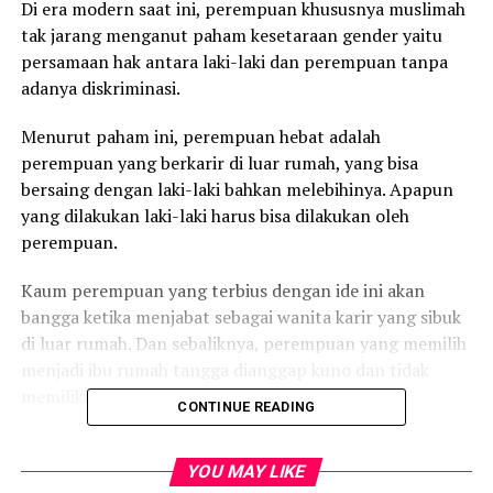
Di era modern saat ini, perempuan khususnya muslimah
tak jarang menganut paham kesetaraan gender yaitu
persamaan hak antara laki-laki dan perempuan tanpa
adanya diskriminasi.
Menurut paham ini, perempuan hebat adalah
perempuan yang berkarir di luar rumah, yang bisa
bersaing dengan laki-laki bahkan melebihinya. Apapun
yang dilakukan laki-laki harus bisa dilakukan oleh
perempuan.
Kaum perempuan yang terbius dengan ide ini akan
bangga ketika menjabat sebagai wanita karir yang sibuk
di luar rumah. Dan sebaliknya, perempuan yang memilih
menjadi ibu rumah tangga dianggap kuno dan tidak
memiliki prestise di tengah masyarakat.
CONTINUE READING
Allah menciptakan laki-laki dan perempuan hakikatnya
adalah sama-sama sebagai hamba Allah yang diberi
YOU MAY LIKE