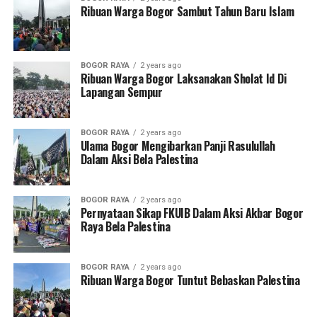
Ribuan Warga Bogor Sambut Tahun Baru Islam
Astrolab merupakan penemuan yang dihargai dalam
Islam karena kemampuannya untuk menentukan waktu
shalat dan juga dipakai sebagai bantuan dalam
menemukan arah ke Makkah (penentuan kiblat).
BOGOR RAYA
2 years ago
Ribuan Warga Bogor Laksanakan Sholat Id Di
Lapangan Sempur
Hal itu berarti perempuan tidak dilarang berkiprah dan
menuntut ilmu selama tidak melanggar hukum syara’
dan tidak melupakan tugas utamanya sebagai ibu bagi
BOGOR RAYA
2 years ago
Ulama Bogor Mengibarkan Panji Rasulullah
anak-anaknya, istri bagi suaminya dan anak bagi
Dalam Aksi Bela Palestina
orangtuanya.
Wallahu a’lam bish showwab.
BOGOR RAYA
2 years ago
Pernyataan Sikap FKUIB Dalam Aksi Akbar Bogor
Raya Bela Palestina
RELATED TOPICS:
UP NEXT
BOGOR RAYA
2 years ago
Mendidik Anak Sesuai Tuntunan Islam
Ribuan Warga Bogor Tuntut Bebaskan Palestina
DON'T MISS
Industri Game Perusak Generasi