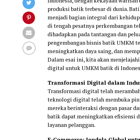
Indonesia, dengan kekayaan warisan b
produksi batik terbesar di dunia. Bat
menjadi bagian integral dari kehidu
di tengah pesatnya perkembangan tek
dihadapkan pada tantangan dan pelua
pengembangan bisnis batik UMKM tel
meningkatkan daya saing, dan mempe
Dalam esai ini, kita akan menjelaja
digital untuk UMKM batik di Indones
Transformasi Digital dalam Indus
Transformasi digital telah merambah
teknologi digital telah membuka pi
mereka berinteraksi dengan pasar d
batik dapat meningkatkan efisiensi d
layanan pelanggan.
E-Commerce: Jendela Global untu