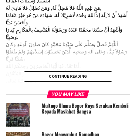
أَنْفُسِنَا, وَسَيِّئَاتِ أَعْمَالِنَا
مَنْ يَهْدِهِ اللَّهُ فَلاَ مُضِلَّ لَهُ, وَمَنْ يُضْلِلْ فَلاَ هَادِيَ لَهُ,
أَشْهَدُ أَنْ لاَ اِلَهَ اِلاَّ اللهُ وَحْدَهُ لَاشَرِيْكَ لَهُ، شَهَادَةَ مَنْ هُوَ خَيْرٌ مَّقَامًا
وَأَحْسَنُ نَدِيًّا.
وَأَشْهَدُ أَنَّ سَيِّدَنَا محَمَّدًا عَبْدُهُ وَرَسُوْلُهُ الْمُتَّصِفُ بِالْمَكَارِمِ كِبَارًا
وَصَبِيًّا.
اَللَّهُمَّ فَصَلِّ وَسَلِّمْ عَلَى سَيِّدِنَا مُحَمَّدٍ كَانَ صَادِقَ الْوَعْدِ وَكَانَ
رَسُوْلاً نَبِيًّا، وَعَلَى آلِهِ وَصَحْبِهِ الَّذِيْنَ يُحْسِنُوْنَ إِسْلاَمَهُمْ وَلَمْ يَفْعَلُوْا
شَيْئًا فَرِيًّا،
أَمَّا بَعْدُ، فَيَا أَيُّهَا الْحَاضِرُوْنَ رَحِمَكُمُ اللهُ،
اُوْصِيْنِيْ نَفْسِيْ وَإِيَّاكُمْ بِتَقْوَى اللهِ، فَقَدْ فَازَ الْمُتَّقُوْنَ.
CONTINUE READING
قَالَ اللهُ تَعَالَى :
الْحَجُّ أَشْهُرٌ مَعْلُومَاتٌ فَمَنْ فَرَضَ فِيهِنَّ الْحَجَّ فَلاَ رَفَثَ وَلاَ فُسُوقَ
YOU MAY LIKE
وَلاَ جِدَالَ فِي الْحَجِّ وَمَا تَفْعَلُوا مِنْ خَيْرٍ يَعْلَمْهُ اللَّهُ وَتَزَوَّدُوا فَإِنَّ خَيْرَ
Multaqo Ulama Bogor Raya Serukan Kembali
الزَّادِ التَّقْوَى وَاتَّقُونِ يَا أُولِي اْلأَلْبَابِ
Kepada Maslahat Bangsa
(Musim) haji adalah beberapa bulan yang dimaklumi.
Siapa saja yang menetapkan niatnya dalam bulan itu
akan mengerjakan haji, maka tidak boleh berbuat rafats,
Bogor Menyambut Ramadhan