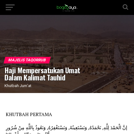
MAJELIS TAQORRUB
Haji Mempersatukan Umat
Dalam Kalimat Tauhid
Khutbah Jum’at
KHUTBAH PERTAMA
إنَّ الْحَمْدَ لِلَّهِ, نَحْمَدُهُ, وَنَسْتَعِينُهُ, وَنَسْتَغْفِرُهُ, وَنَعُوذُ بِاللَّهِ مِنْ شُرُورِ