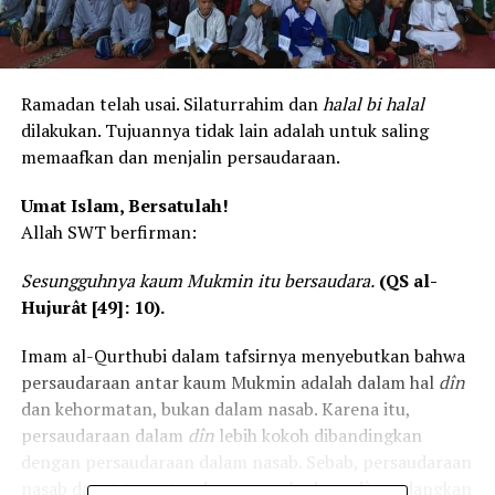
Ramadan telah usai. Silaturrahim dan
halal bi halal
dilakukan. Tujuannya tidak lain adalah untuk saling
memaafkan dan menjalin persaudaraan.
Umat Islam, Bersatulah!
Allah SWT berfirman:
Sesungguhnya kaum Mukmin itu bersaudara.
(QS al-
Hujurât [49]: 10).
Imam al-Qurthubi dalam tafsirnya menyebutkan bahwa
persaudaraan antar kaum Mukmin adalah dalam hal
dîn
dan kehormatan, bukan dalam nasab. Karena itu,
persaudaraan dalam
dîn
lebih kokoh dibandingkan
dengan persaudaraan dalam nasab. Sebab, persaudaraan
nasab dapat terputus dengan perbedaan
dîn
, sedangkan