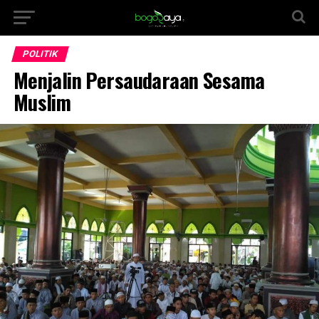
POLITIK
Menjalin Persaudaraan Sesama
Muslim