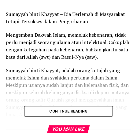
Sumayyah binti Khayyat – Dia Terlemah di Masyarakat
tetapi Tersukses dalam Pengorbanan
Mengemban Dakwah Islam, memeluk kebenaran, tidak
perlu menjadi seorang ulama atau intelektual. Cukuplah
dengan keteguhan pada kebenaran, bahkan jika itu satu
kata dari Allah (swt) dan Rasul-Nya (saw).
Sumayyah binti Khayyat, adalah orang ketujuh yang
memeluk Islam dan syahidah pertama dalam Islam.
Meskipun usianya sudah lanjut dan kelemahan fisik, dan
meskipun seluruh keluarganya disiksa di depan matanya,
orang-orang kafir Quraish gagal menggoyahkan iman
Sumayyah (ra). Setelah menyiksanya untuk waktu yang
CONTINUE READING
lama, Abu Jahl menikamnya dengan tombaknya,
menyebabkannya menjadi martir.
YOU MAY LIKE
Sumayyah binti Khayyat (ra) dikenang karena kekuatan,