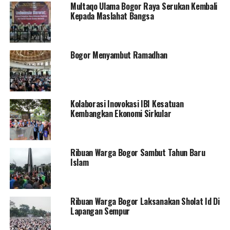
Multaqo Ulama Bogor Raya Serukan Kembali
keberanian, dan keyakinannya pada masa ketika umat
Kepada Maslahat Bangsa
Islam sangat dianiaya. Dia terbukti tabah, dengan
kemauan dan tekad yang kuat meskipun keluarganya
adalah keluarga yang paling lemah dalam masyarakat
Bogor Menyambut Ramadhan
Mekah, dan terlepas dari kenyataan bahwa mereka tidak
memiliki siapa pun untuk melindungi mereka. Tetapi ini
tidak menghalangi mereka untuk berpegang pada pesan
Rasulullah (saw) dengan mengorbankan nyawa mereka.
Kolaborasi Inovokasi IBI Kesatuan
Kembangkan Ekonomi Sirkular
=======
RELATED TOPICS:
FEATURED
Ribuan Warga Bogor Sambut Tahun Baru
Islam
UP NEXT
Hindun binti Utbah, Kegelapan Menuju Cahaya
DON'T MISS
Berburu Syurga
Ribuan Warga Bogor Laksanakan Sholat Id Di
Lapangan Sempur