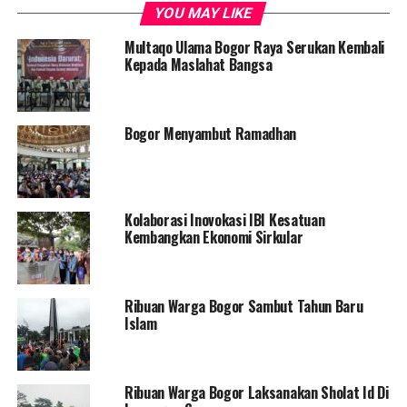
YOU MAY LIKE
RELATED TOPICS:
FEATURED
Multaqo Ulama Bogor Raya Serukan Kembali
Kepada Maslahat Bangsa
UP NEXT
Syari’at Islam Menangani Korupsi
DON'T MISS
Bogor Menyambut Ramadhan
The Power of Community
Kolaborasi Inovokasi IBI Kesatuan
Kembangkan Ekonomi Sirkular
Ribuan Warga Bogor Sambut Tahun Baru
Islam
Ribuan Warga Bogor Laksanakan Sholat Id Di