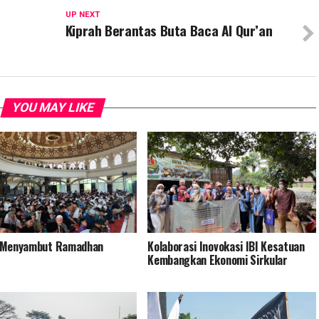
UP NEXT
Kiprah Berantas Buta Baca Al Qur’an
YOU MAY LIKE
 Menyambut Ramadhan
Kolaborasi Inovokasi IBI Kesatuan
Kembangkan Ekonomi Sirkular