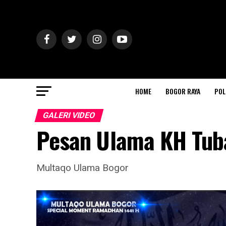
HOME
BOGOR RAYA
POL
GALERI VIDEO
Pesan Ulama KH Tub
Multaqo Ulama Bogor