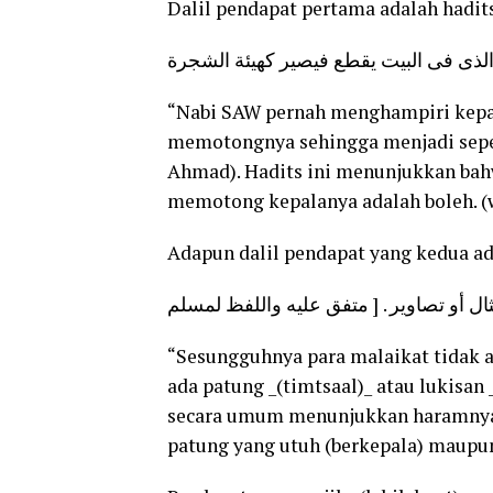
Dalil pendapat pertama adalah hadit
الذى فى البيت يقطع فيصير كهيئة الشجرة
“Nabi SAW pernah menghampiri kepal
memotongnya sehingga menjadi sepert
Ahmad). Hadits ini menunjukkan ba
memotong kepalanya adalah boleh. 
Adapun dalil pendapat yang kedua ad
تمثال أو تصاوير . [ متفق عليه واللفظ لمسلم
“Sesungguhnya para malaikat tidak 
ada patung _(timtsaal)_ atau lukisan 
secara umum menunjukkan haramnya 
patung yang utuh (berkepala) maupun 