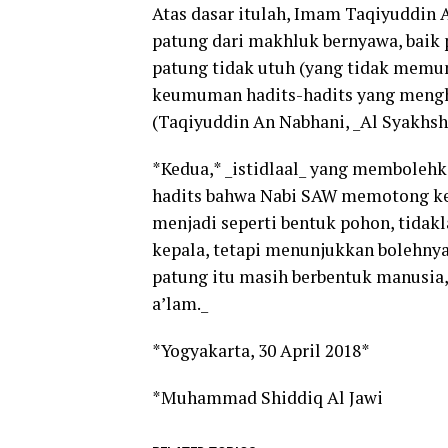
Atas dasar itulah, Imam Taqiyuddin
patung dari makhluk bernyawa, bai
patung tidak utuh (yang tidak memu
keumuman hadits-hadits yang meng
(Taqiyuddin An Nabhani, _Al Syakhshi
*Kedua,* _istidlaal_ yang membolehk
hadits bahwa Nabi SAW memotong kep
menjadi seperti bentuk pohon, tida
kepala, tetapi menunjukkan bolehnya
patung itu masih berbentuk manusia,
a’lam._
*Yogyakarta, 30 April 2018*
*Muhammad Shiddiq Al Jawi