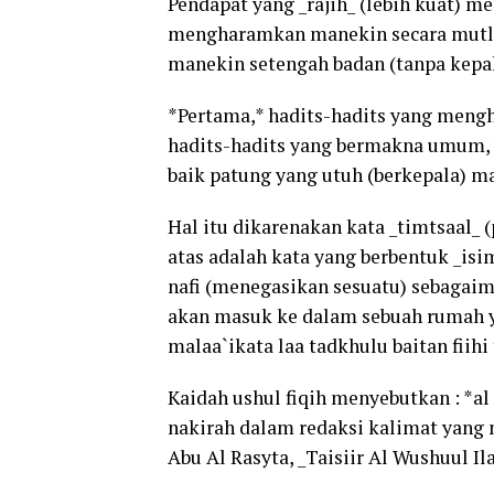
Pendapat yang _rajih_ (lebih kuat) 
mengharamkan manekin secara mutla
manekin setengah badan (tanpa kepala
*Pertama,* hadits-hadits yang men
hadits-hadits yang bermakna umum,
baik patung yang utuh (berkepala) ma
Hal itu dikarenakan kata _timtsaal_ 
atas adalah kata yang berbentuk _isi
nafi (menegasikan sesuatu) sebagaim
akan masuk ke dalam sebuah rumah ya
malaa`ikata laa tadkhulu baitan fiihi 
Kaidah ushul fiqih menyebutkan : *al n
nakirah dalam redaksi kalimat yang m
Abu Al Rasyta, _Taisiir Al Wushuul Ila