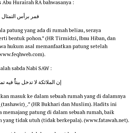
s Abu Hurairah RA bahwasanya :
فمر برأس التمثال 
a patung yang ada di rumah beliau, seraya
i bentuk pohon.” (HR Tirmidzi, Ibnu Hiban, dan
hwa hukum asal memanfaatkan patung setelah
(www.feqhweb.com).
alah sabda Nabi SAW :
إن الملائكة لا تدخل بيتاًُ فيه 
akan masuk ke dalam sebuah rumah yang di dalamnya
_(tashawir)_.” (HR Bukhari dan Muslim). Hadits ini
memajang patung di dalam sebuah rumah, baik
yang tidak utuh (tidak berkepala). (www.fatawah.net).