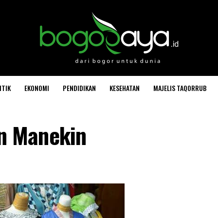
ITIK
EKONOMI
PENDIDIKAN
KESEHATAN
MAJELIS TAQORRUB
 Manekin