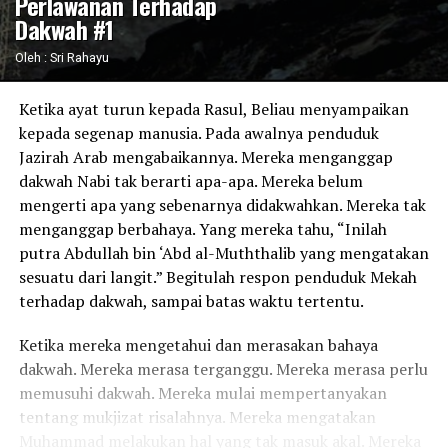
Perlawanan Terhadap
Dakwah #1
Oleh : Sri Rahayu
Ketika ayat turun kepada Rasul, Beliau menyampaikan
kepada segenap manusia. Pada awalnya penduduk
Jazirah Arab mengabaikannya. Mereka menganggap
dakwah Nabi tak berarti apa-apa. Mereka belum
mengerti apa yang sebenarnya didakwahkan. Mereka tak
menganggap berbahaya. Yang mereka tahu, “Inilah
putra Abdullah bin ‘Abd al-Muththalib yang mengatakan
sesuatu dari langit.” Begitulah respon penduduk Mekah
terhadap dakwah, sampai batas waktu tertentu.
Ketika mereka mengetahui dan merasakan bahaya
dakwah. Mereka merasa terganggu. Mereka merasa perlu
memusuhi dakwah. Mereka mulai mempertanyakan
tentang mukjizat risalahnya. Mereka mengatakan
Muhammad melakukan hal yang tak masuk akal. Mereka