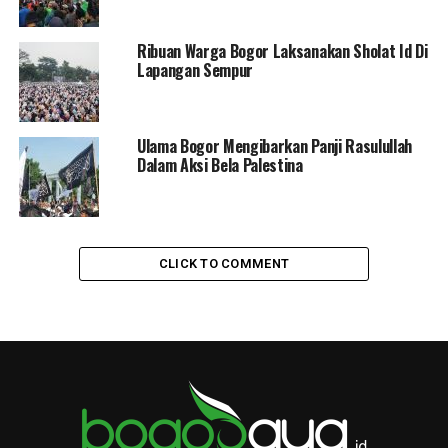
Mereka terus merendahkan, menghina dan menyerang
Ribuan Warga Bogor Laksanakan Sholat Id Di
Nabi dengan cara yang sangat keji. Logika mereka yang
Lapangan Sempur
sesat terang-terangan menantang Islam. Dengan logika
tak waras, mereka memfitnah masyarakat agar mereka
menjauhi Nabi.
Ulama Bogor Mengibarkan Panji Rasulullah
Dalam Aksi Bela Palestina
Semua serangan kafir Quraisy itu tak sedikitpun
menyurutkan langkah dakwah. Rasul tetap dengan
dakwah pemikirannya. Memahamkan hakikat berhala,
mencela merendahkan sesembahan mereka. Nabi tetap
CLICK TO COMMENT
mencela dan membodoh-bodohkan akal orang yang
menyembah dan mensucikannya. Rasulullah Saw terus
membersihkan dan mensucikan masyarakat Mekah
dengan cahaya Islam. Cahaya tang ketika menyinari
kalbu seorang hamba akan menjadikannya bak manusia
baru. Manusia yang baru terlahir kembali. Dengan
fitrahnya sebagai hamba Allah SWT.