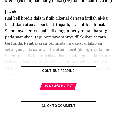
kredit (cicilan) dan uang muka (DP) dalam Islam? (Arina)
Jawab :
Jual beli kredit dalam fiqih dikenal dengan istilah al-bai
bi ad-dain atau al-bai bi at-taqsith, atau al-bai’ li-ajal.
Semuanya berarti jual beli dengan penyerahan barang
pada saat akad, tapi pembayarannya dilakukan secara
tertunda. Pembayaran tertunda ini dapat dilakukan
sekaligus pada satu waktu, atau dicicil (diangsur) dalam
beberapa kali cicilan (tidak dibayar sekaligus dalam satu
waktu). (Wahbah Az-Zuhaili, Al-Mu’amalah Al-Maliyah
Al-Mu’ashirah, hlm. 311; Yusuf As-Sabatin, Al-Buyu’ Al-
CONTINUE READING
Qadimah wal Mu’ashirah, hlm. 84).
Dalam jual beli kredit umumnya penjual menetapkan
YOU MAY LIKE
harga kredit yang lebih mahal daripada harga kontan
(cash). Misalnya, penjual menetapkan harga sebuah
sepeda motor seharga Rp 10 juta jika dibayar kontan,
CLICK TO COMMENT
dan Rp 12 juta jika dibayar kredit dalam jangka waktu